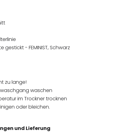
itt
erlinie
te gestickt - FEMINIST, Schwarz
ht zu lange!
honwaschgang waschen
peratur im Trockner trocknen
inigen oder bleichen.
ngen und Lieferung