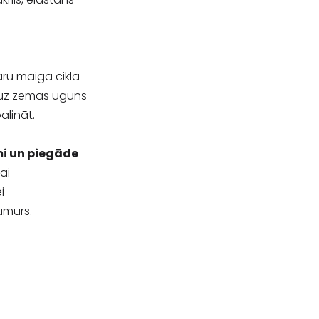
āru maigā ciklā
 uz zemas uguns
balināt.
i un piegāde
ai
i
umurs.