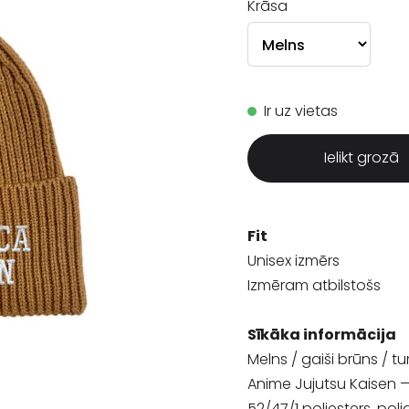
Krāsa
Ir uz vietas
Ielikt grozā
Fit
Unisex izmērs
Izmēram atbilstošs
Sīkāka informācija
Melns / gaiši brūns / t
Anime Jujutsu Kaisen — 
52/47/1 poliesters, polia