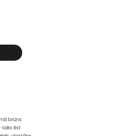
umši brūns
laiks ēst
krils, elastāns