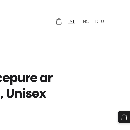
LAT
ENG
DEU
cepure ar
, Unisex