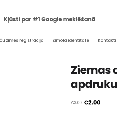
Kļūsti par #1 Google meklēšanā
ču zīmes reģistrācija
Zīmola identitāte
Kontakti
Ziemas 
apdruku
€2.00
€3.00