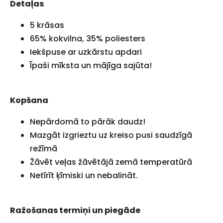
Detaļas
5 krāsas
65% kokvilna, 35% poliesters
Iekšpuse ar uzkārstu apdari
Īpaši mīksta un mājīga sajūta!
Kopšana
Nepārdomā to pārāk daudz!
Mazgāt izgrieztu uz kreiso pusi saudzīgā
režīmā
Žāvēt veļas žāvētājā zemā temperatūrā
Netīrīt ķīmiski un nebalināt.
Ražošanas termiņi un piegāde