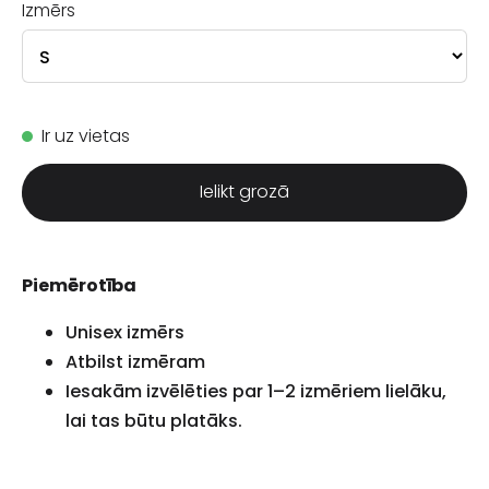
Izmērs
Ir uz vietas
Ielikt grozā
Piemērotība
Unisex izmērs
Atbilst izmēram
Iesakām izvēlēties par 1–2 izmēriem lielāku,
lai tas būtu platāks.