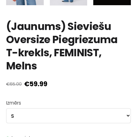
(Jaunums) Sieviešu
Oversize Piegriezuma
T-krekls, FEMINIST,
Melns
€59.99
€65.00
Izmērs