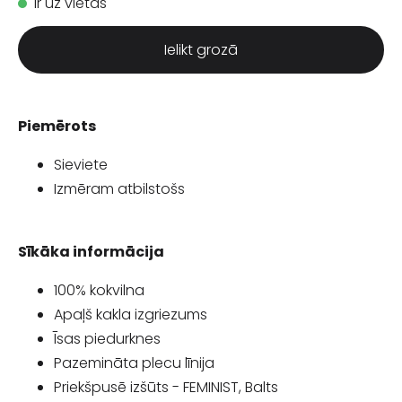
Ir uz vietas
Ielikt grozā
Piemērots
Sieviete
Izmēram atbilstošs
Sīkāka informācija
100% kokvilna
Apaļš kakla izgriezums
Īsas piedurknes
Pazemināta plecu līnija
Priekšpusē izšūts - FEMINIST, Balts