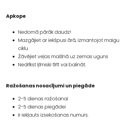
Apkope
Nedomā pārāk daudz!
Mazgājiet ar iekšpusi ārā, izmantojot maigu
ciklu
Žāvējiet veļas mašīnā uz zemas uguns
Nedrīkst ķīmiski tīrīt vai balināt.
Ražošanas nosacījumi un piegāde
2-5 dienas ražošanai
2-5 dienas piegādei
Ir iekļauts izsekošanas numurs.