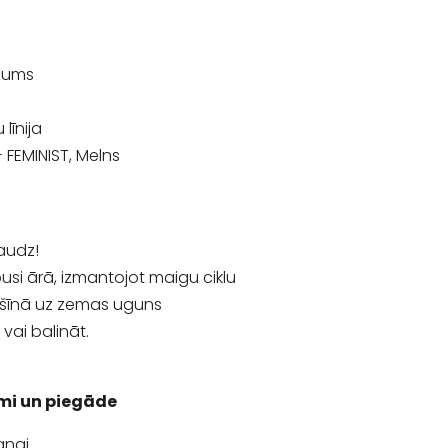
ezums
līnija
- FEMINIST, Melns
audz!
pusi ārā, izmantojot maigu ciklu
ašīnā uz zemas uguns
t vai balināt.
mi un piegāde
anai