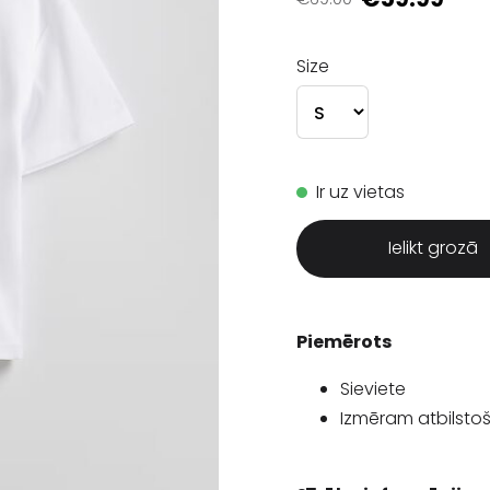
Size
Ir uz vietas
Ielikt grozā
Piemērots
Sieviete
Izmēram atbilsto