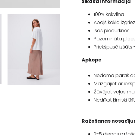
Sīkāka informācija
100% kokvilna
Apaļš kakla izgri
Īsas piedurknes
Pazemināta plecu 
Priekšpusē izšūts 
Apkope
Nedomā pārāk d
Mazgājiet ar iekš
Žāvējiet veļas m
Nedrīkst ķīmiski tīrī
Ražošanas nosacīju
2-5 dienas ražoš