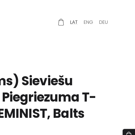
LAT
ENG
DEU
s) Sieviešu
 Piegriezuma T-
FEMINIST, Balts