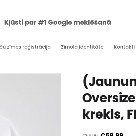
Kļūsti par #1 Google meklēšanā
ču zīmes reģistrācija
Zīmola identitāte
Kontakti
(Jaunum
Oversize
krekls, 
€59.99
€69.00