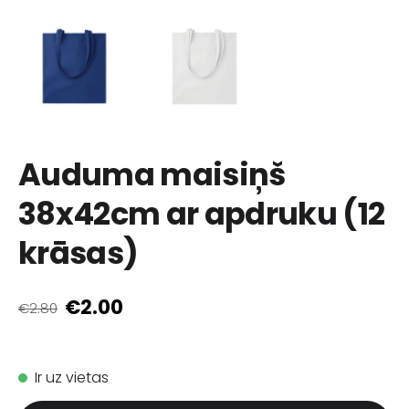
Auduma maisiņš
38x42cm ar apdruku (12
krāsas)
€2.00
€2.80
Ir uz vietas