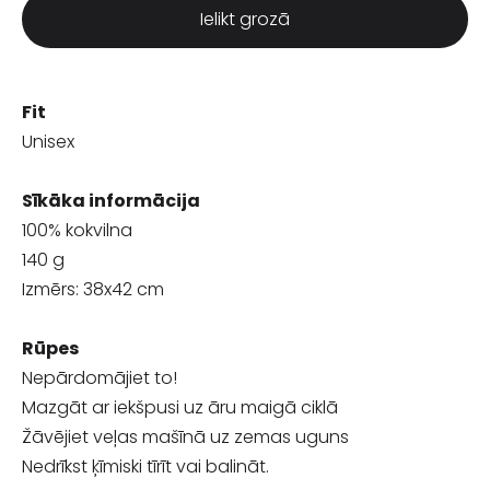
Ielikt grozā
Fit
Unisex
Sīkāka informācija
100% kokvilna
140 g
Izmērs: 38x42 cm
Rūpes
Nepārdomājiet to!
Mazgāt ar iekšpusi uz āru maigā ciklā
Žāvējiet veļas mašīnā uz zemas uguns
Nedrīkst ķīmiski tīrīt vai balināt.